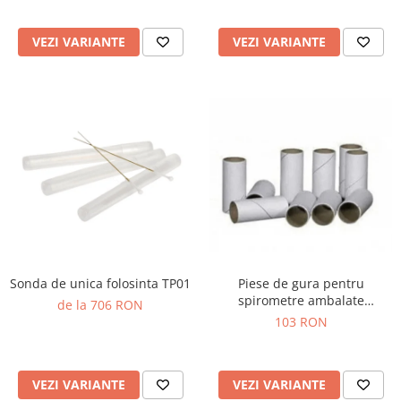
Truse prim ajutor
Vizioteste
VEZI VARIANTE
VEZI VARIANTE
VET
Sonda de unica folosinta TP01
Piese de gura pentru
spirometre ambalate
de la 706 RON
individual
103 RON
VEZI VARIANTE
VEZI VARIANTE