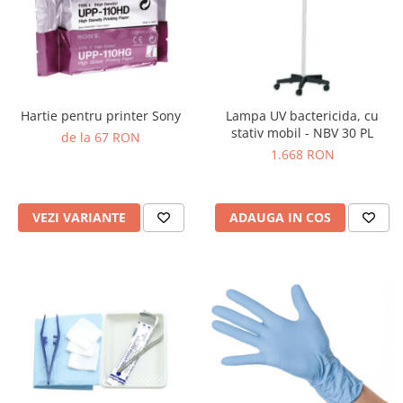
Truse perfuzie
Echipamente de urgenta
Ecografe
Electrocardiografe
Electrocautere
Hartie pentru printer Sony
Lampa UV bactericida, cu
Unit ORL
stativ mobil - NBV 30 PL
de la 67 RON
1.668 RON
Electroencefalografe
Endoscoape
Exoftalmometre
VEZI VARIANTE
ADAUGA IN COS
Foroptere
Freze AlgerBrush II
Fundus Camera
Glucometre
Holtere
Incubatoare