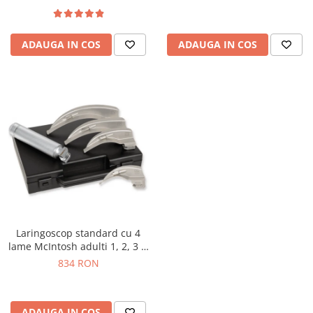
ADAUGA IN COS
ADAUGA IN COS
Laringoscop standard cu 4
lame McIntosh adulti 1, 2, 3 si
4
834 RON
ADAUGA IN COS