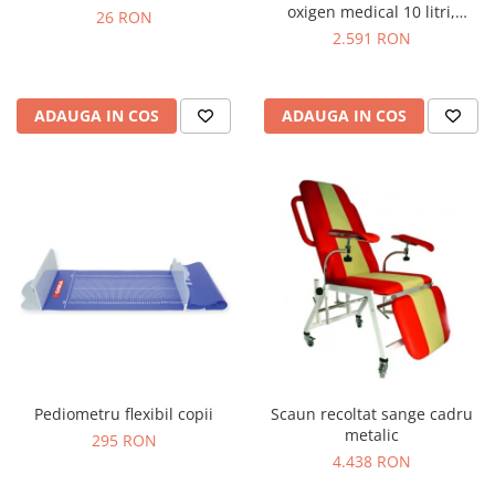
oxigen medical 10 litri,
26 RON
reductor de presiune,
2.591 RON
umidificator & masca
ADAUGA IN COS
ADAUGA IN COS
Pediometru flexibil copii
Scaun recoltat sange cadru
metalic
295 RON
4.438 RON