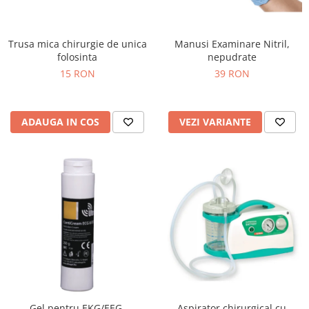
Injectomate si infuzomate
Lampi bactericide si Dispozitive de
Dezinfectare
Trusa mica chirurgie de unica
Manusi Examinare Nitril,
folosinta
nepudrate
Lampi de operatie si medicale
15 RON
39 RON
Laringoscoape
Lensmetre
ADAUGA IN COS
VEZI VARIANTE
Lentile de diagnostic
Lupe chirurgicale
Masini de sflefuit lentile
Mese chirurgicale oftalmologice
Mese operatii
Monitoare fetale
Monitoare pacient
Negatoscoape
Nazofaringoscoape
Gel pentru EKG/EEG,
Aspirator chirurgical cu