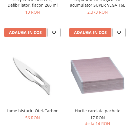
OCT - Tomografe in coerenta
Defibrilator, flacon 260 ml
acumulator SUPER VEGA 16L
optica
13 RON
2.373 RON
Oftalmoscoape
Optotipuri, teste de vedere si
proiectoare de teste
ADAUGA IN COS
ADAUGA IN COS
Otoscoape
Perimetre
Pulsoximetre
Sinoptofoare
Spirometre
Tensiometre si stetoscoape
Termometre
Teste Cromatice
Lame bisturiu Otel-Carbon
Hartie caroiata pachete
Tonometre
56 RON
17 RON
Truse de lentile si rame probe
de la 14 RON