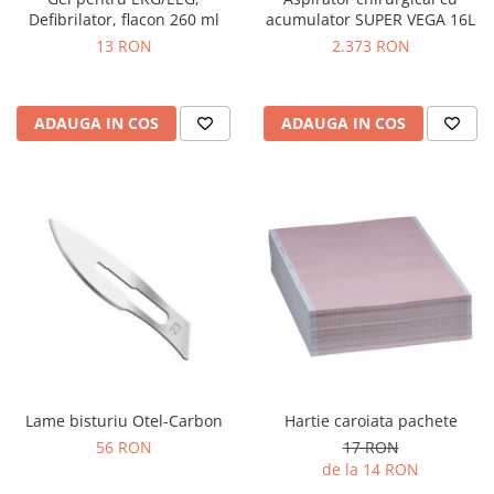
OCT - Tomografe in coerenta
Defibrilator, flacon 260 ml
acumulator SUPER VEGA 16L
optica
13 RON
2.373 RON
Oftalmoscoape
Optotipuri, teste de vedere si
proiectoare de teste
ADAUGA IN COS
ADAUGA IN COS
Otoscoape
Perimetre
Pulsoximetre
Sinoptofoare
Spirometre
Tensiometre si stetoscoape
Termometre
Teste Cromatice
Lame bisturiu Otel-Carbon
Hartie caroiata pachete
Tonometre
56 RON
17 RON
Truse de lentile si rame probe
de la 14 RON