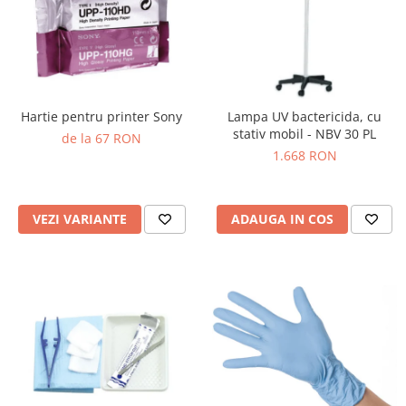
Truse perfuzie
Echipamente de urgenta
Ecografe
Electrocardiografe
Electrocautere
Hartie pentru printer Sony
Lampa UV bactericida, cu
Unit ORL
stativ mobil - NBV 30 PL
de la 67 RON
1.668 RON
Electroencefalografe
Endoscoape
Exoftalmometre
VEZI VARIANTE
ADAUGA IN COS
Foroptere
Freze AlgerBrush II
Fundus Camera
Glucometre
Holtere
Incubatoare