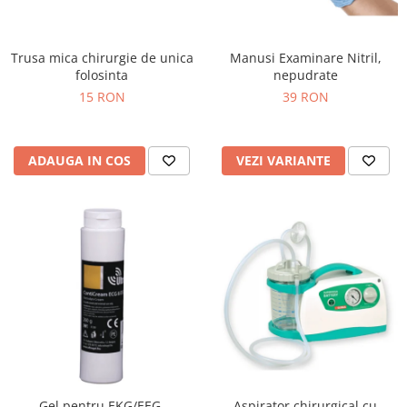
Injectomate si infuzomate
Lampi bactericide si Dispozitive de
Dezinfectare
Trusa mica chirurgie de unica
Manusi Examinare Nitril,
folosinta
nepudrate
Lampi de operatie si medicale
15 RON
39 RON
Laringoscoape
Lensmetre
ADAUGA IN COS
VEZI VARIANTE
Lentile de diagnostic
Lupe chirurgicale
Masini de sflefuit lentile
Mese chirurgicale oftalmologice
Mese operatii
Monitoare fetale
Monitoare pacient
Negatoscoape
Nazofaringoscoape
Gel pentru EKG/EEG,
Aspirator chirurgical cu