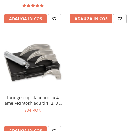
ADAUGA IN COS
ADAUGA IN COS
Laringoscop standard cu 4
lame McIntosh adulti 1, 2, 3 si
4
834 RON
ADAUGA IN COS