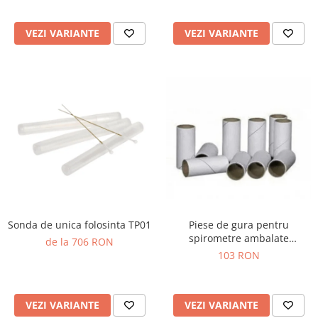
Truse prim ajutor
Vizioteste
VEZI VARIANTE
VEZI VARIANTE
VET
Sonda de unica folosinta TP01
Piese de gura pentru
spirometre ambalate
de la 706 RON
individual
103 RON
VEZI VARIANTE
VEZI VARIANTE