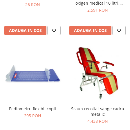
oxigen medical 10 litri,
26 RON
reductor de presiune,
2.591 RON
umidificator & masca
ADAUGA IN COS
ADAUGA IN COS
Pediometru flexibil copii
Scaun recoltat sange cadru
metalic
295 RON
4.438 RON