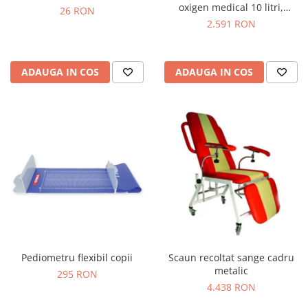
oxigen medical 10 litri,
26 RON
reductor de presiune,
2.591 RON
umidificator & masca
ADAUGA IN COS
ADAUGA IN COS
Pediometru flexibil copii
Scaun recoltat sange cadru
metalic
295 RON
4.438 RON