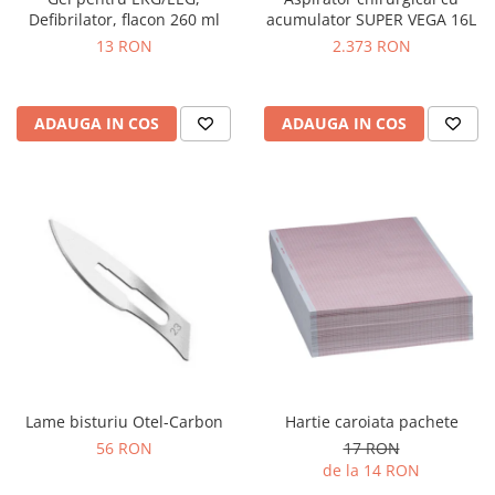
OCT - Tomografe in coerenta
Defibrilator, flacon 260 ml
acumulator SUPER VEGA 16L
optica
13 RON
2.373 RON
Oftalmoscoape
Optotipuri, teste de vedere si
proiectoare de teste
ADAUGA IN COS
ADAUGA IN COS
Otoscoape
Perimetre
Pulsoximetre
Sinoptofoare
Spirometre
Tensiometre si stetoscoape
Termometre
Teste Cromatice
Lame bisturiu Otel-Carbon
Hartie caroiata pachete
Tonometre
56 RON
17 RON
Truse de lentile si rame probe
de la 14 RON