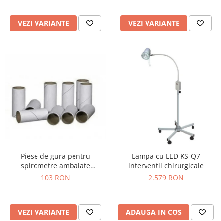
Truse prim ajutor
Vizioteste
VEZI VARIANTE
VEZI VARIANTE
VET
Piese de gura pentru
Lampa cu LED KS-Q7
spirometre ambalate
interventii chirurgicale
individual
103 RON
2.579 RON
VEZI VARIANTE
ADAUGA IN COS