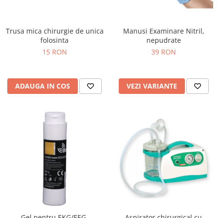
Injectomate si infuzomate
Lampi bactericide si Dispozitive de
Dezinfectare
Trusa mica chirurgie de unica
Manusi Examinare Nitril,
folosinta
nepudrate
Lampi de operatie si medicale
15 RON
39 RON
Laringoscoape
Lensmetre
ADAUGA IN COS
VEZI VARIANTE
Lentile de diagnostic
Lupe chirurgicale
Masini de sflefuit lentile
Mese chirurgicale oftalmologice
Mese operatii
Monitoare fetale
Monitoare pacient
Negatoscoape
Nazofaringoscoape
Gel pentru EKG/EEG,
Aspirator chirurgical cu