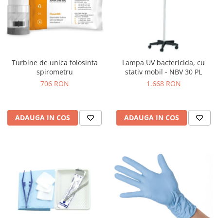
Truse perfuzie
Echipamente de urgenta
Ecografe
Electrocardiografe
Electrocautere
Turbine de unica folosinta
Lampa UV bactericida, cu
Unit ORL
spirometru
stativ mobil - NBV 30 PL
706 RON
1.668 RON
Electroencefalografe
Endoscoape
Exoftalmometre
ADAUGA IN COS
ADAUGA IN COS
Foroptere
Freze AlgerBrush II
Fundus Camera
Glucometre
Holtere
Incubatoare