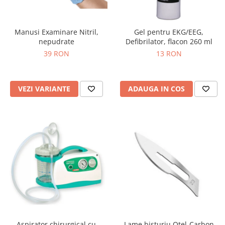
Injectomate si infuzomate
Lampi bactericide si Dispozitive de
Dezinfectare
Manusi Examinare Nitril,
Gel pentru EKG/EEG,
nepudrate
Defibrilator, flacon 260 ml
Lampi de operatie si medicale
39 RON
13 RON
Laringoscoape
Lensmetre
VEZI VARIANTE
ADAUGA IN COS
Lentile de diagnostic
Lupe chirurgicale
Masini de sflefuit lentile
Mese chirurgicale oftalmologice
Mese operatii
Monitoare fetale
Monitoare pacient
Negatoscoape
Nazofaringoscoape
Aspirator chirurgical cu
Lame bisturiu Otel-Carbon