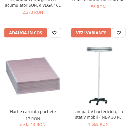
OCT - Tomografe in coerenta
acumulator SUPER VEGA 16L
56 RON
optica
2.373 RON
Oftalmoscoape
Optotipuri, teste de vedere si
proiectoare de teste
ADAUGA IN COS
VEZI VARIANTE
Otoscoape
Perimetre
Pulsoximetre
Sinoptofoare
Spirometre
Tensiometre si stetoscoape
Termometre
Teste Cromatice
Hartie caroiata pachete
Lampa UV bactericida, cu
Tonometre
stativ mobil - NBV 30 PL
17 RON
Truse de lentile si rame probe
1.668 RON
de la 14 RON