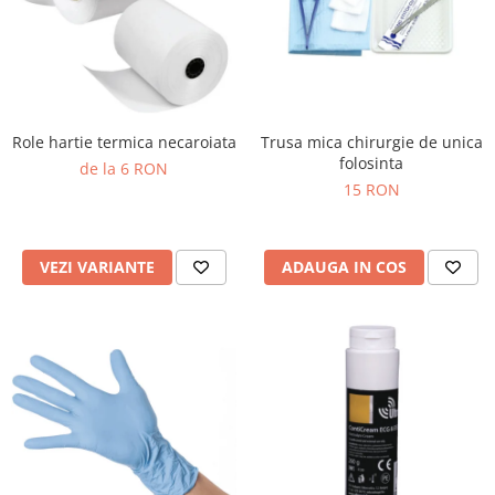
Truse perfuzie
Echipamente de urgenta
Ecografe
Electrocardiografe
Electrocautere
Role hartie termica necaroiata
Trusa mica chirurgie de unica
Unit ORL
folosinta
de la 6 RON
15 RON
Electroencefalografe
Endoscoape
Exoftalmometre
VEZI VARIANTE
ADAUGA IN COS
Foroptere
Freze AlgerBrush II
Fundus Camera
Glucometre
Holtere
Incubatoare