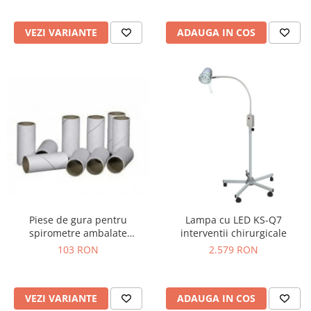
Truse prim ajutor
Vizioteste
VEZI VARIANTE
ADAUGA IN COS
VET
Piese de gura pentru
Lampa cu LED KS-Q7
spirometre ambalate
interventii chirurgicale
individual
103 RON
2.579 RON
VEZI VARIANTE
ADAUGA IN COS