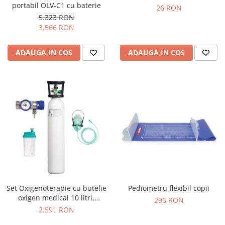
portabil OLV-C1 cu baterie
26 RON
5.323 RON
3.566 RON
ADAUGA IN COS
ADAUGA IN COS
Set Oxigenoterapie cu butelie
Pediometru flexibil copii
oxigen medical 10 litri,
295 RON
reductor de presiune,
2.591 RON
umidificator & masca