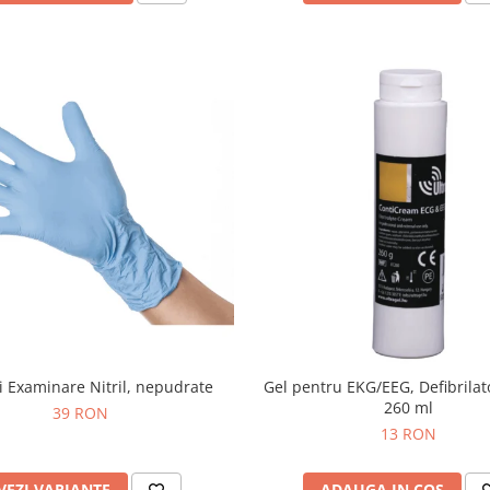
 Examinare Nitril, nepudrate
Gel pentru EKG/EEG, Defibrilato
260 ml
39 RON
13 RON
VEZI VARIANTE
ADAUGA IN COS