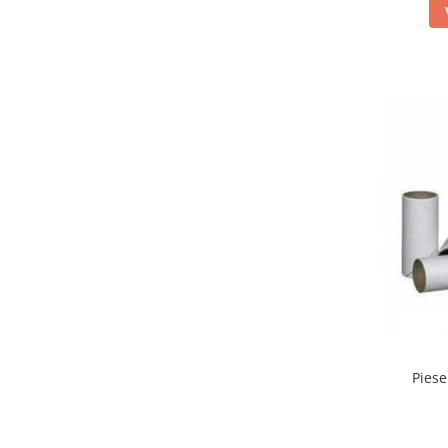
Truse prim ajutor
Vizioteste
VET
Piese