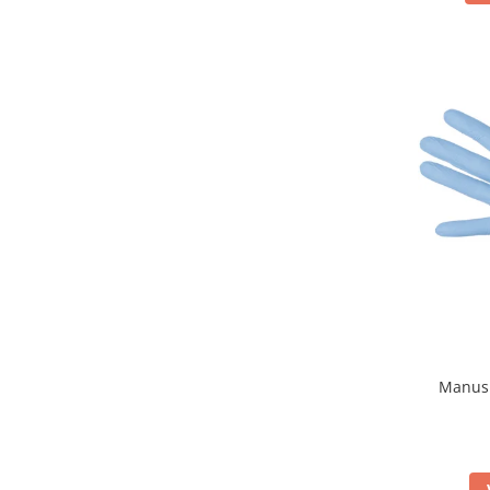
Injectomate si infuzomate
Lampi bactericide si Dispozitive de
Dezinfectare
Lampi de operatie si medicale
Laringoscoape
Lensmetre
Lentile de diagnostic
Lupe chirurgicale
Masini de sflefuit lentile
Mese chirurgicale oftalmologice
Mese operatii
Monitoare fetale
Manusi
Monitoare pacient
Negatoscoape
Nazofaringoscoape