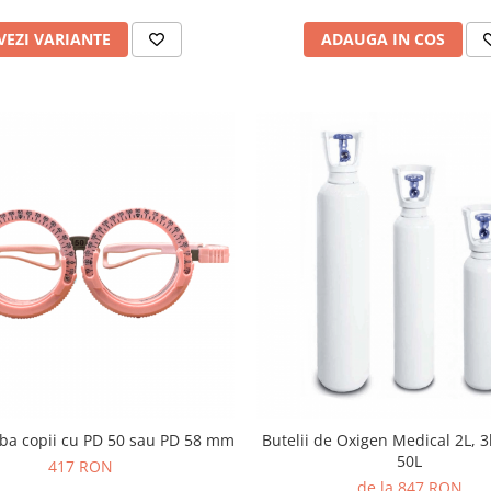
VEZI VARIANTE
ADAUGA IN COS
ba copii cu PD 50 sau PD 58 mm
Butelii de Oxigen Medical 2L, 3l
50L
417 RON
de la 847 RON