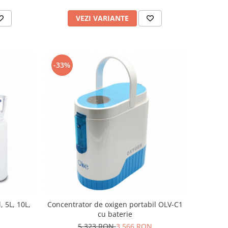
VEZI VARIANTE
-33%
, 5L, 10L,
Concentrator de oxigen portabil OLV-C1
cu baterie
5.323 RON
3.566 RON