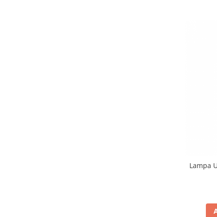
Truse perfuzie
Echipamente de urgenta
Ecografe
Electrocardiografe
Electrocautere
Unit ORL
Electroencefalografe
Endoscoape
Exoftalmometre
Foroptere
Freze AlgerBrush II
Fundus Camera
Lampa UV
Glucometre
Holtere
Incubatoare