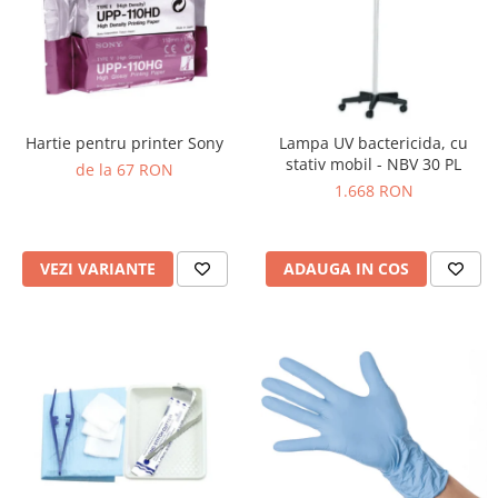
Truse perfuzie
Echipamente de urgenta
Ecografe
Electrocardiografe
Electrocautere
Hartie pentru printer Sony
Lampa UV bactericida, cu
Unit ORL
stativ mobil - NBV 30 PL
de la 67 RON
1.668 RON
Electroencefalografe
Endoscoape
Exoftalmometre
VEZI VARIANTE
ADAUGA IN COS
Foroptere
Freze AlgerBrush II
Fundus Camera
Glucometre
Holtere
Incubatoare