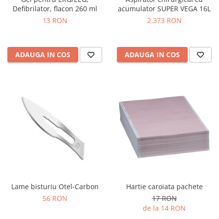
OCT - Tomografe in coerenta
Defibrilator, flacon 260 ml
acumulator SUPER VEGA 16L
optica
13 RON
2.373 RON
Oftalmoscoape
Optotipuri, teste de vedere si
proiectoare de teste
ADAUGA IN COS
ADAUGA IN COS
Otoscoape
Perimetre
Pulsoximetre
Sinoptofoare
Spirometre
Tensiometre si stetoscoape
Termometre
Teste Cromatice
Lame bisturiu Otel-Carbon
Hartie caroiata pachete
Tonometre
56 RON
17 RON
Truse de lentile si rame probe
de la 14 RON