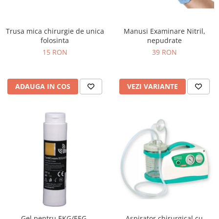
Injectomate si infuzomate
Lampi bactericide si Dispozitive de
Dezinfectare
Trusa mica chirurgie de unica
Manusi Examinare Nitril,
folosinta
nepudrate
Lampi de operatie si medicale
15 RON
39 RON
Laringoscoape
Lensmetre
ADAUGA IN COS
VEZI VARIANTE
Lentile de diagnostic
Lupe chirurgicale
Masini de sflefuit lentile
Mese chirurgicale oftalmologice
Mese operatii
Monitoare fetale
Monitoare pacient
Negatoscoape
Nazofaringoscoape
Gel pentru EKG/EEG,
Aspirator chirurgical cu