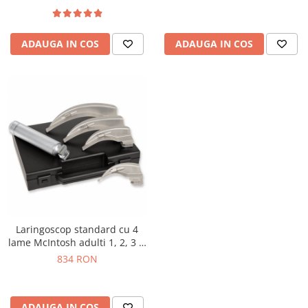
ADAUGA IN COS
ADAUGA IN COS
Laringoscop standard cu 4
lame McIntosh adulti 1, 2, 3 si
4
834 RON
ADAUGA IN COS