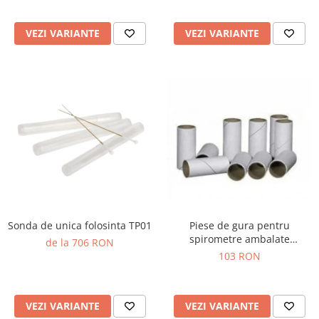
Truse prim ajutor
Vizioteste
VEZI VARIANTE
VEZI VARIANTE
VET
Sonda de unica folosinta TP01
Piese de gura pentru
spirometre ambalate
de la 706 RON
individual
103 RON
VEZI VARIANTE
VEZI VARIANTE