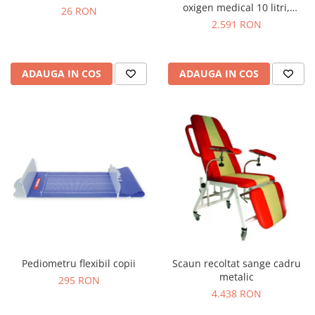
oxigen medical 10 litri,
26 RON
reductor de presiune,
2.591 RON
umidificator & masca
ADAUGA IN COS
ADAUGA IN COS
Pediometru flexibil copii
Scaun recoltat sange cadru
metalic
295 RON
4.438 RON