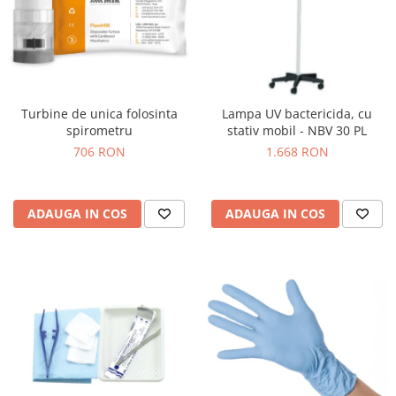
Truse perfuzie
Echipamente de urgenta
Ecografe
Electrocardiografe
Electrocautere
Turbine de unica folosinta
Lampa UV bactericida, cu
Unit ORL
spirometru
stativ mobil - NBV 30 PL
706 RON
1.668 RON
Electroencefalografe
Endoscoape
Exoftalmometre
ADAUGA IN COS
ADAUGA IN COS
Foroptere
Freze AlgerBrush II
Fundus Camera
Glucometre
Holtere
Incubatoare