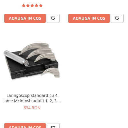
ADAUGA IN COS
ADAUGA IN COS
Laringoscop standard cu 4
lame McIntosh adulti 1, 2, 3 si
4
834 RON
ADAUGA IN COS