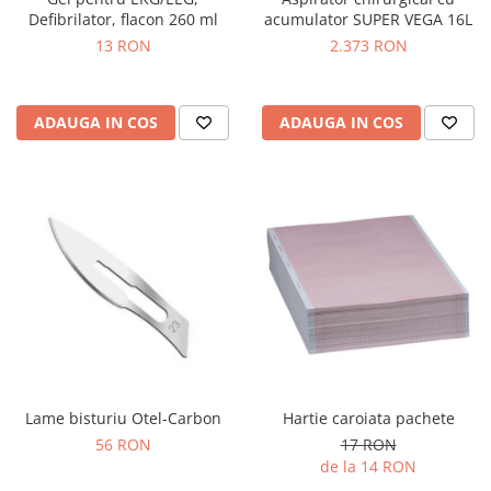
OCT - Tomografe in coerenta
Defibrilator, flacon 260 ml
acumulator SUPER VEGA 16L
optica
13 RON
2.373 RON
Oftalmoscoape
Optotipuri, teste de vedere si
proiectoare de teste
ADAUGA IN COS
ADAUGA IN COS
Otoscoape
Perimetre
Pulsoximetre
Sinoptofoare
Spirometre
Tensiometre si stetoscoape
Termometre
Teste Cromatice
Lame bisturiu Otel-Carbon
Hartie caroiata pachete
Tonometre
56 RON
17 RON
Truse de lentile si rame probe
de la 14 RON