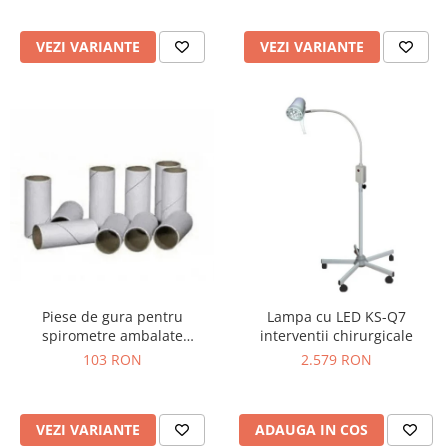
Truse prim ajutor
Vizioteste
VEZI VARIANTE
VEZI VARIANTE
VET
Piese de gura pentru
Lampa cu LED KS-Q7
spirometre ambalate
interventii chirurgicale
individual
103 RON
2.579 RON
VEZI VARIANTE
ADAUGA IN COS