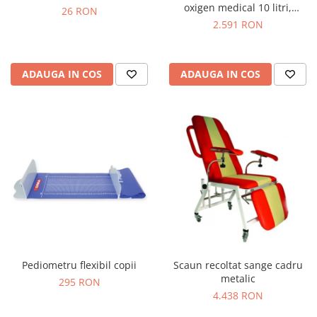
oxigen medical 10 litri,
26 RON
reductor de presiune,
2.591 RON
umidificator & masca
ADAUGA IN COS
ADAUGA IN COS
Pediometru flexibil copii
Scaun recoltat sange cadru
metalic
295 RON
4.438 RON