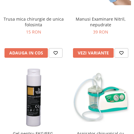
Injectomate si infuzomate
Lampi bactericide si Dispozitive de
Dezinfectare
Trusa mica chirurgie de unica
Manusi Examinare Nitril,
folosinta
nepudrate
Lampi de operatie si medicale
15 RON
39 RON
Laringoscoape
Lensmetre
ADAUGA IN COS
VEZI VARIANTE
Lentile de diagnostic
Lupe chirurgicale
Masini de sflefuit lentile
Mese chirurgicale oftalmologice
Mese operatii
Monitoare fetale
Monitoare pacient
Negatoscoape
Nazofaringoscoape
Gel pentru EKG/EEG,
Aspirator chirurgical cu