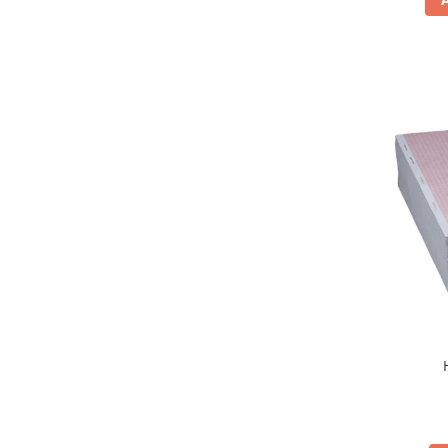
OCT - Tomografe in coerenta
optica
Oftalmoscoape
Optotipuri, teste de vedere si
proiectoare de teste
Otoscoape
Perimetre
Pulsoximetre
Sinoptofoare
Spirometre
Tensiometre si stetoscoape
Termometre
Teste Cromatice
Tonometre
Truse de lentile si rame probe