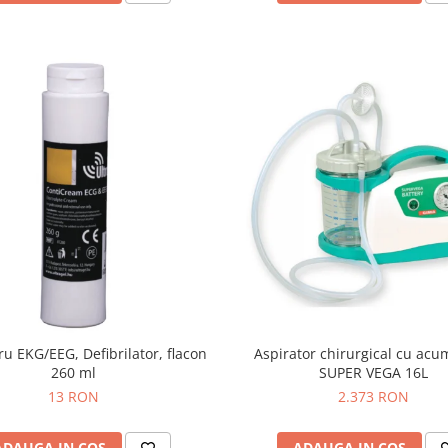
ru EKG/EEG, Defibrilator, flacon
Aspirator chirurgical cu acu
260 ml
SUPER VEGA 16L
13 RON
2.373 RON
ADAUGA IN COS
ADAUGA IN COS