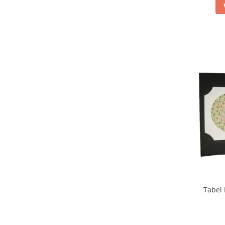
Truse prim ajutor
Vizioteste
VET
Tabel 