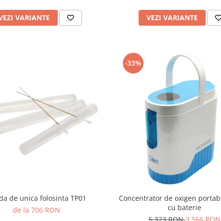
VEZI VARIANTE
VEZI VARIANTE
-33%
da de unica folosinta TP01
Concentrator de oxigen portab
cu baterie
de la 706 RON
5.323 RON
3.566 RON