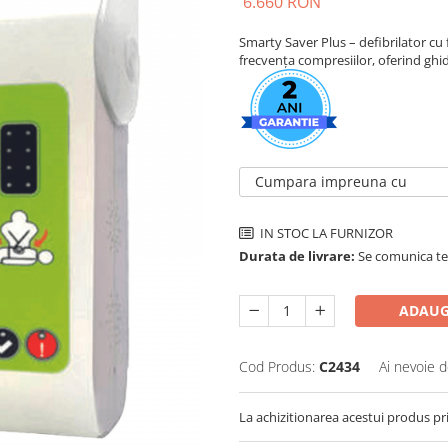
6.660 RON
Smarty Saver Plus – defibrilator cu
frecvența compresiilor, oferind gh
Cumpara impreuna cu
IN STOC LA FURNIZOR
Durata de livrare:
Se comunica tel
ADAUG
Cod Produs:
C2434
Ai nevoie d
La achizitionarea acestui produs pr