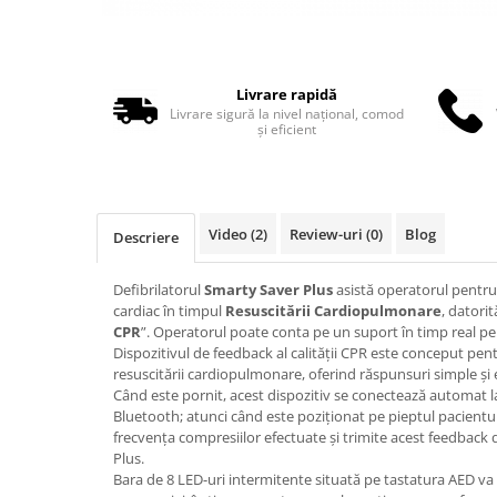
Truse perfuzie
Echipamente de urgenta
Ecografe
Electrocardiografe
Livrare rapidă
Livrare sigură la nivel național, comod
Electrocautere
și eficient
Unit ORL
Electroencefalografe
Endoscoape
Video
(2)
Review-uri
(0)
Blog
Descriere
Exoftalmometre
Defibrilatorul
Smarty Saver Plus
asistă operatorul pentru
Foroptere
cardiac în timpul
Resuscitării Cardiopulmonare
, datori
Freze AlgerBrush II
CPR
”. Operatorul poate conta pe un suport în timp real pe
Dispozitivul de feedback al calității CPR este conceput pen
Fundus Camera
resuscitării cardiopulmonare, oferind răspunsuri simple și e
Când este pornit, acest dispozitiv se conectează automat 
Glucometre
Bluetooth; atunci când este poziționat pe pieptul pacient
Holtere
frecvența compresiilor efectuate și trimite acest feedback 
Plus.
Incubatoare
Bara de 8 LED-uri intermitente situată pe tastatura AED va