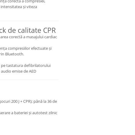
nța corectă a compresiei,
ntensitatea și viteza
ck de calitate CPR
uarea corectă a masajului cardiac
nța compresiilor efectuate și
rin Bluetooth.
pe tastatura defibrilatorului
le audio emise de AED
ocuri 200 J + CPR); până la 36 de
erare a bateriei și autotest zilnic