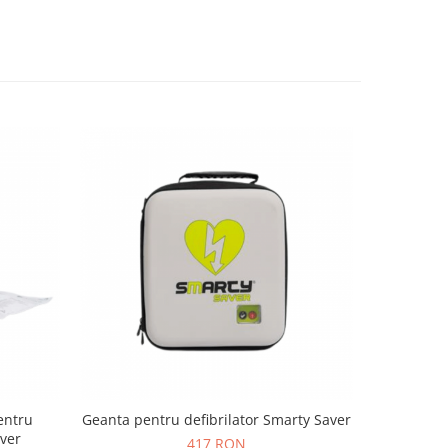
entru
Geanta pentru defibrilator Smarty Saver
CD-ROM S
aver
defib
417 RON