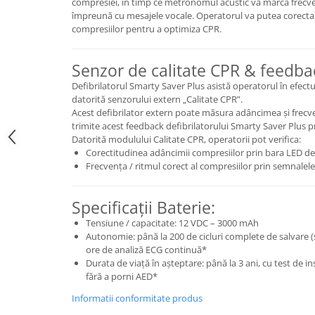
compresiei, în timp ce metronomul acustic va marca frecve
Injectomate si infuzomate
împreună cu mesajele vocale. Operatorul va putea corecta i
Lampi bactericide si Dispozitive de
compresiilor pentru a optimiza CPR.
Dezinfectare
Lampi de operatie si medicale
Senzor de calitate CPR & feedba
Laringoscoape
Defibrilatorul Smarty Saver Plus asistă operatorul în efect
datorită senzorului extern „Calitate CPR”.
Lensmetre
Acest defibrilator extern poate măsura adâncimea și frecve
Lentile de diagnostic
trimite acest feedback defibrilatorului Smarty Saver Plus p
Datorită modulului Calitate CPR, operatorii pot verifica:
Lupe chirurgicale
Corectitudinea adâncimii compresiilor prin bara LED de 
Frecvența / ritmul corect al compresiilor prin semnale
Masini de sflefuit lentile
Mese chirurgicale oftalmologice
Specificații Baterie:
Mese operatii
Tensiune / capacitate: 12 VDC – 3000 mAh
Monitoare fetale
Autonomie: până la 200 de cicluri complete de salvare (ș
ore de analiză ECG continuă*
Monitoare pacient
Durata de viață în așteptare: până la 3 ani, cu test de ins
fără a porni AED*
Negatoscoape
Informatii conformitate produs
Nazofaringoscoape