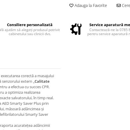
Adauga la Favorite
Cere 
Consiliere personalizată
Service aparatură me
Vă ajutăm să alegeți produsul potrivit
Contactează-ne la 0785 
cabinetului sau clinicii dvs.
pentru service aparatură 
 executarea corectă a masajului
tă senzorului extern „
Calitate
ntru a efectua cu succes CPR.
tru a optimiza realizarea
xacte salvatorului, în timp real.
la AED Smarty Saver Plus prin
ului, măsoară adâncimea și
defibrilatorului Smarty Saver
 raporta acuratețea adâncimii