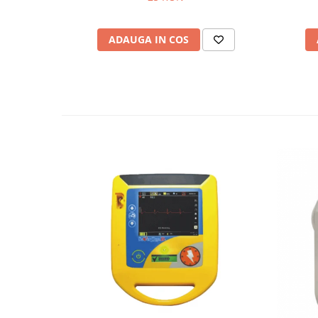
Truse prim ajutor
Vizioteste
ADAUGA IN COS
VET