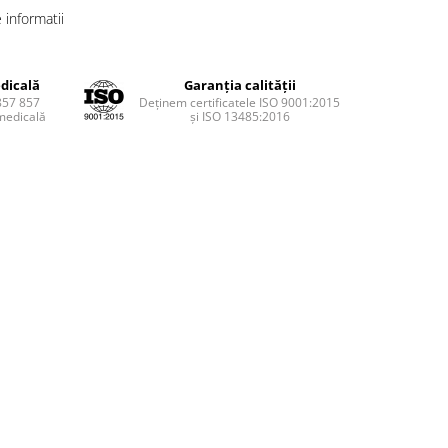
informatii
dicală
Garanția calității
857 857
Deținem certificatele ISO 9001:2015
medicală
și ISO 13485:2016