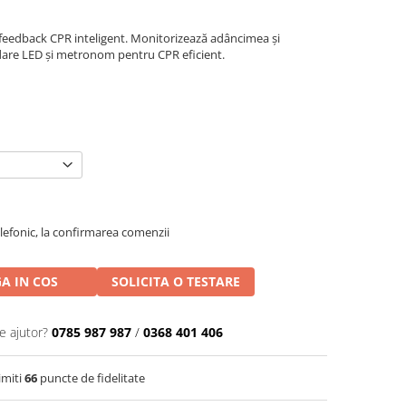
 feedback CPR inteligent. Monitorizează adâncimea și
idare LED și metronom pentru CPR eficient.
efonic, la confirmarea comenzii
A IN COS
SOLICITA O TESTARE
e ajutor?
0785 987 987
/
0368 401 406
imiti
66
puncte de fidelitate