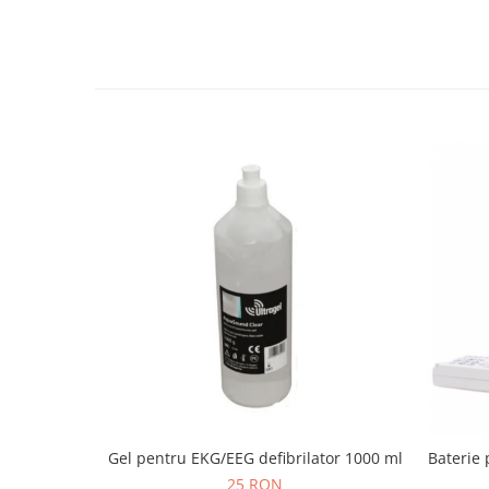
OCT - Tomografe in coerenta
optica
Oftalmoscoape
Optotipuri, teste de vedere si
proiectoare de teste
Otoscoape
Perimetre
Pulsoximetre
Sinoptofoare
Spirometre
Tensiometre si stetoscoape
Termometre
Teste Cromatice
Tonometre
Gel pentru EKG/EEG defibrilator 1000 ml
Baterie 
Truse de lentile si rame probe
25 RON