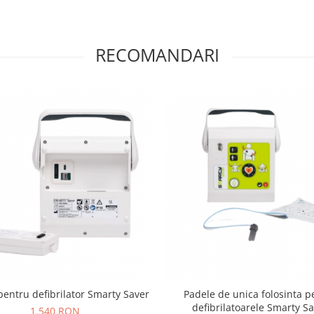
RECOMANDARI
pentru defibrilator Smarty Saver
Padele de unica folosinta p
defibrilatoarele Smarty S
1.540 RON