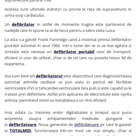
supravietuire pana la 70%.
Truse perfuzie
Echipamente de urgenta
Acestea sunt ultimele
statistici cu privire la rata de supravietuire in
Ecografe
urma stop cardiacului.
Electrocardiografe
Un
defibrilator
in astfel de momente
tragice este partenerul de
nadejde care iti spune ce ai de facut pentru a salva viata cuiva.
Electrocautere
La asta s-a gândit Frank Pantridge cand a inventat primul defibrilator
Unit ORL
portabil automat in anul 1960. Intr-o lume din ce in ce mai agitata si
stresata este necesar un
defibrilator portabil
usor de transport,
Electroencefalografe
eficient si usor de utilizat, chiar si de cei care nu poseda niciun fel de
Endoscoape
experienta.
Exoftalmometre
Asa cum bine știi
defibrilatorul
este dispozitivul care diagnosticheaza
Foroptere
automat aritmiile cardiace ce pun viata in pericol ale fibrilatiei
ventriculare (FV) si tahicardiei ventriculare fara puls si este capabil sa le
Freze AlgerBrush II
trateze prin defibrilare. Astfel prin aplicarea de electricitate este oprita
Fundus Camera
aritmia, permitand inimii sa restabileasca un ritm eficient.
Glucometre
Insa odata cu trecerea anilor digitalizarea a inceput sa-si puna
Holtere
amprenta asupra echipamentelor medicale, ajungand si
la
defibrilatoare
. Noua generatie de
defibrilatoare
pe care le gasesti
Incubatoare
la
TOTALMED
, functioneaza intr-un mod cat mai simplu, chiar si