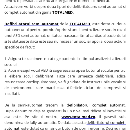
pentru o persoana care nu are pregatire in domeniul medical.
Injectomate si infuzomate
Astazi vom vorbi despre doua tipuri de defibrilatoare: semi-automat si
Lampi bactericide si Dispozitive de
complet automat din gama
TO
TALMED
.
Dezinfectare
Defibrilatorul semi-automat
de la
T
OTALMED
, este dotat cu doua
Lampi de operatie si medicale
butoane: unul pentru pornire/oprire si unul pentru livrare soc. In cazul
Laringoscoape
unui AED semi-automat, unitatea masoara ritmul cardiac al pacientului
si te sfatuieste daca este sau nu necesar un soc, iar apoi ai doua actiuni
Lensmetre
specifice de facut:
Lentile de diagnostic
1. Asigura-te ca nimeni nu atinge pacientul in timpul analizei si a livrarii
Lupe chirurgicale
socului
Masini de sflefuit lentile
2. Apoi mesajul vocal AED iti sugereaza sa apesi butonul socului pentru
a elibera socul defibrilant. Faza care urmeaza defibrilarii, adica
Mese chirurgicale oftalmologice
resuscitarea cardiopulmonara, va fi ghidata de instructiunile vocale si
Mese operatii
de metronomul care marcheaza diferitele cicluri de compresii si
insuflatii.
Monitoare fetale
De la semi-automat trecem la
defibrilatorul complet automat
.
Monitoare pacient
Dupa denumire deja te gandesti la un nivel mai ridicat al inovatiei si
Negatoscoape
asa este. Pe site-ul nostru,
www.totalmed.ro
, il gasesti sub
denumirea de fully-automatic. De data aceasta
defibrilatorul complet-
Nazofaringoscoape
automat
este dotat cu un singur buton de pornire/oprire. Deci nu mai