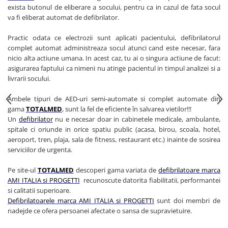
OCT - Tomografe in coerenta
exista butonul de eliberare a socului, pentru ca in cazul de fata socul
optica
va fi eliberat automat de defibrilator.
Oftalmoscoape
Practic odata ce electrozii sunt aplicati pacientului, defibrilatorul
Optotipuri, teste de vedere si
complet automat administreaza socul atunci cand este necesar, fara
proiectoare de teste
nicio alta actiune umana. In acest caz, tu ai o singura actiune de facut:
asigurarea faptului ca nimeni nu atinge pacientul in timpul analizei si a
Otoscoape
livrarii socului.
Perimetre
Ambele tipuri de AED-uri semi-automate si complet automate din
Pulsoximetre
gama
TOTALMED
, sunt la fel de eficiente în salvarea vietilor!!!
Un
defibrilator
nu e necesar doar in cabinetele medicale, ambulante,
Sinoptofoare
spitale ci oriunde in orice spatiu public (acasa, birou, scoala, hotel,
Spirometre
aeroport, tren, plaja, sala de fitness, restaurant etc.) inainte de sosirea
serviciilor de urgenta.
Tensiometre si stetoscoape
Termometre
Pe site-ul
TOTALMED
descoperi gama variata de
defibrilatoare marca
AMI ITALIA si PROGETTI
recunoscute datorita fiabilitatii, performantei
Teste Cromatice
si calitatii superioare.
Tonometre
Defibrilatoarele marca AMI ITALIA si PROGETTI
sunt doi membri de
nadejde ce ofera persoanei afectate o sansa de supravietuire.
Truse de lentile si rame probe