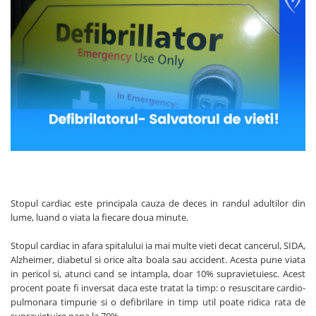
Audiometre
Paravane mobile
Echipamente medicale pentru ORL
Hartie pentru electrocardiografe
Autoclave
Paturi nou nascuti
Echipamente medicale pentru
Hartie spirometre/audiometre
Autokeratorefractometre
Paturi spital adulti
Medicina Muncii
Hartie videoprinter ecograf
Balon resuscitare
Scarite medicale
Echipamente medicale pentru
Indicatori de sterilizare
Pneumoftiziologie
Biometre
Scaune consultatii
Lame de bisturiu
Echipamente Medicale pentru Sali
Biomicroscoape
Stative perfuzii
de Operatie
Manusi examinare
Butelii oxigen medical
Suporti canapele
Echipament medical pentru
Masti medicale
Cantare
Targi
Medicina de Familie
Microperfuzoare
Colposcoape
Echipament medical pentru
Piese spirometre
Sterilizare
Combine oftalmologice
Stopul cardiac este principala cauza de deces in randul adultilor din
Pungi sterilizare
Echipament medical pentru
lume, luand o viata la fiecare doua minute.
Concentratoare de oxigen
Endocrinologie
Role pungi sterilizare
Defibrilatoare
Stopul cardiac in afara spitalului ia mai multe vieti decat cancerul, SIDA,
Echipamente medicale pentru
Spatule lemn
Alzheimer, diabetul si orice alta boala sau accident. Acesta pune viata
Dermatoscoape
Pediatrie
in pericol si, atunci cand se intampla, doar 10% supravietuiesc. Acest
Speculi vaginali
Dopplere fetale
procent poate fi inversat daca este tratat la timp: o resuscitare cardio-
Trusa mica chirurgie
pulmonara timpurie si o defibrilare in timp util poate ridica rata de
Dopplere vasculare