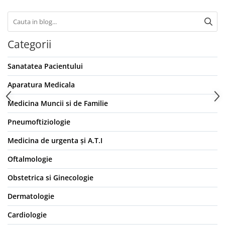
OCT - Tomografe in coerenta
optica
Oftalmoscoape
Categorii
Optotipuri, teste de vedere si
proiectoare de teste
Sanatatea Pacientului
Otoscoape
Aparatura Medicala
Perimetre
Pulsoximetre
Medicina Muncii si de Familie
Sinoptofoare
Pneumoftiziologie
Spirometre
Medicina de urgenta și A.T.I
Tensiometre si stetoscoape
Oftalmologie
Termometre
Obstetrica si Ginecologie
Teste Cromatice
Tonometre
Dermatologie
Truse de lentile si rame probe
Cardiologie