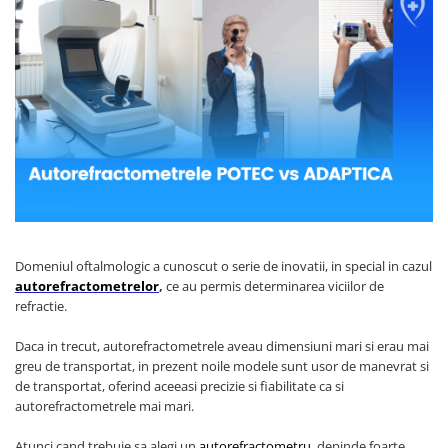
Audiometre
Paravane mobile
Echipamente medicale pentru ORL
Hartie pentru electrocardiografe
Autoclave
Paturi nou nascuti
Echipamente medicale pentru
Hartie spirometre/audiometre
Autokeratorefractometre
Paturi spital adulti
Medicina Muncii
Hartie videoprinter ecograf
Balon resuscitare
Scarite medicale
Echipamente medicale pentru
Indicatori de sterilizare
Pneumoftiziologie
Biometre
Scaune consultatii
Lame de bisturiu
Echipamente Medicale pentru Sali
Biomicroscoape
Stative perfuzii
de Operatie
Manusi examinare
Butelii oxigen medical
Suporti canapele
Echipament medical pentru
Masti medicale
Cantare
Targi
Medicina de Familie
Microperfuzoare
Colposcoape
Echipament medical pentru
Domeniul oftalmologic a cunoscut o serie de inovatii, in special in cazul
Piese spirometre
Sterilizare
Combine oftalmologice
autorefractometrelor
,
ce au permis determinarea viciilor de
Pungi sterilizare
Echipament medical pentru
refractie.
Concentratoare de oxigen
Endocrinologie
Role pungi sterilizare
Defibrilatoare
Daca in trecut, autorefractometrele aveau dimensiuni mari si erau mai
Echipamente medicale pentru
Spatule lemn
greu de transportat, in prezent noile modele sunt usor de manevrat si
Dermatoscoape
Pediatrie
de transportat, oferind aceeasi precizie si fiabilitate ca si
Speculi vaginali
Dopplere fetale
autorefractometrele mai mari.
Trusa mica chirurgie
Dopplere vasculare
Atunci cand trebuie sa alegi un
autorefractometru,
depinde foarte