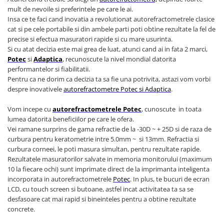
Truse perfuzie
Echipamente de urgenta
mult de nevoile si preferintele pe care le ai.
Insa ce te faci cand inovatia a revolutionat autorefractometrele clasice
Ecografe
cat si pe cele portabile si din ambele parti poti obtine rezultate la fel de
precise si efectua masuratori rapide si cu mare usurinta.
Electrocardiografe
Si cu atat decizia este mai grea de luat, atunci cand ai in fata 2 marci,
Electrocautere
Potec
si
Adaptica
, recunoscute la nivel mondial datorita
performantelor si fiabilitatii.
Unit ORL
Pentru ca ne dorim ca decizia ta sa fie una potrivita, astazi vom vorbi
Electroencefalografe
despre inovativele
autorefractometre Potec si Adaptica
.
Endoscoape
Vom incepe cu
autorefractometrele
Potec
, cunoscute in toata
Exoftalmometre
lumea datorita beneficiilor pe care le ofera.
Vei ramane surprins de gama refractie de la -30D ~ + 25D si de raza de
Foroptere
curbura pentru keratometrie intre 5.0mm ~ si 13mm. Refractia si
Freze AlgerBrush II
curbura corneei, le poti masura simultan, pentru rezultate rapide.
Rezultatele masuratorilor salvate in memoria monitorului (maximum
Fundus Camera
10 la fiecare ochi) sunt imprimate direct de la imprimanta inteligenta
Glucometre
incorporata in autorefractometrele
Potec
. In plus, te bucuri de ecran
LCD, cu touch screen si butoane, astfel incat activitatea ta sa se
Holtere
desfasoare cat mai rapid si bineinteles pentru a obtine rezultate
concrete.
Incubatoare