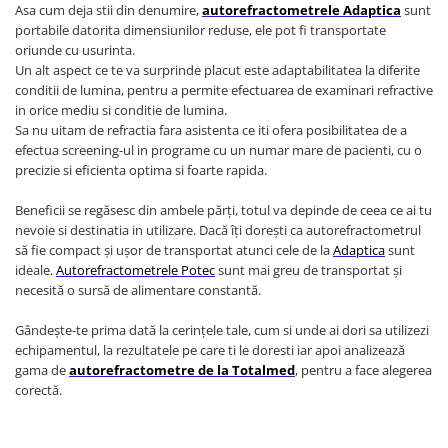
Injectomate si infuzomate
Asa cum deja stii din denumire,
autorefractometrele Adaptica
sunt
portabile datorita dimensiunilor reduse, ele pot fi transportate
Lampi bactericide si Dispozitive de
oriunde cu usurinta.
Dezinfectare
Un alt aspect ce te va surprinde placut este adaptabilitatea la diferite
Lampi de operatie si medicale
conditii de lumina, pentru a permite efectuarea de examinari refractive
in orice mediu si conditie de lumina.
Laringoscoape
Sa nu uitam de refractia fara asistenta ce iti ofera posibilitatea de a
Lensmetre
efectua screening-ul in programe cu un numar mare de pacienti, cu o
precizie si eficienta optima si foarte rapida.
Lentile de diagnostic
Lupe chirurgicale
Beneficii se regăsesc din ambele părți, totul va depinde de ceea ce ai tu
nevoie si destinatia in utilizare. Dacă îți dorești ca autorefractometrul
Masini de sflefuit lentile
să fie compact și ușor de transportat atunci cele de la
Adaptica
sunt
ideale.
Autorefractometrele Potec
sunt mai greu de transportat și
Mese chirurgicale oftalmologice
necesită o sursă de alimentare constantă.
Mese operatii
Gândește-te prima dată la cerințele tale, cum si unde ai dori sa utilizezi
Monitoare fetale
echipamentul, la rezultatele pe care ti le doresti iar apoi analizează
Monitoare pacient
gama de
autorefractometre de la
Totalmed
, pentru a face alegerea
corectă.
Negatoscoape
Nazofaringoscoape