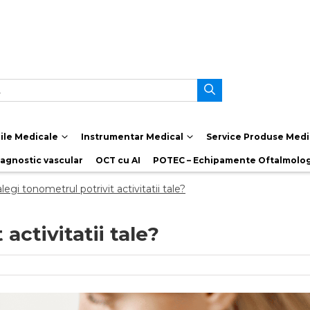
le Medicale
Instrumentar Medical
Service Produse Medi
iagnostic vascular
OCT cu AI
POTEC – Echipamente Oftalmolo
egi tonometrul potrivit activitatii tale?
activitatii tale?