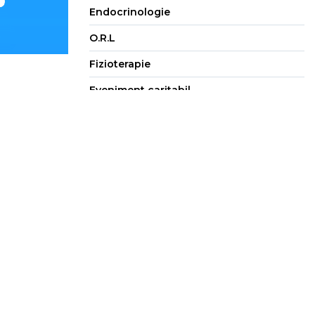
Endocrinologie
O.R.L
Fizioterapie
Eveniment caritabil
sit, acum partea
Evenimente
a vine la pachet
e care il ai.
globului ocular.
t de o presiune
 ales atunci cand