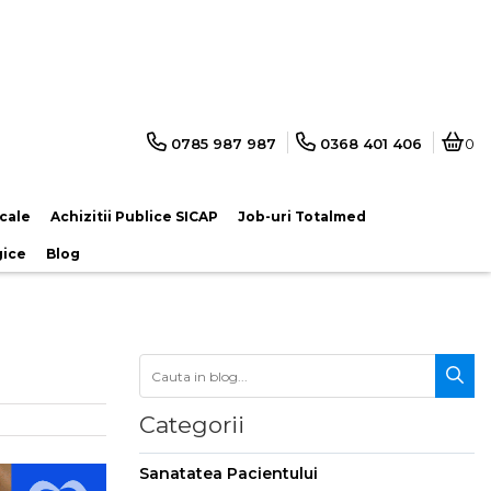
0785 987 987
0368 401 406
0
cale
Achizitii Publice SICAP
Job-uri Totalmed
gice
Blog
Categorii
Sanatatea Pacientului