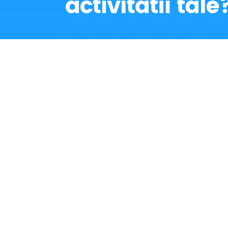
etrul
pentru ca totul sa fie in regula.
ru o desfasurare mai eficienta a consultatiilor. Locul potrivit l-ai ga
numita greutate nu iti poti permite sa il muti cum vrei, mai ales dac
 portabil, pe care il poti muta oricand si oriunde, indiferent de spatiul p
i despre criteriile de selectie.
pentru a masura presiunea intraoculara, adica presiunea din interiorul 
zarea afectiunilor oculare precum glaucomul, care este caracteriza
:
ransportat si utilizat in diferite locatii. Acest lucru le face ideale mai