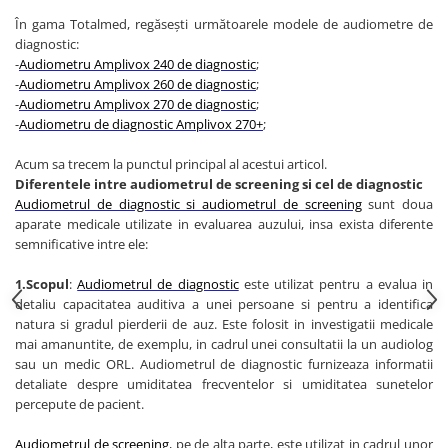
OCT - Tomografe in coerenta
În gama Totalmed, regăsești următoarele modele de audiometre de
optica
diagnostic:
Oftalmoscoape
-
Audiometru Amplivox 240 de diagnostic
;
-
Audiometru Amplivox 260 de diagnostic
;
Optotipuri, teste de vedere si
-
Audiometru Amplivox 270 de diagnostic
;
proiectoare de teste
-
Audiometru de diagnostic Amplivox 270+
;
Otoscoape
Acum sa trecem la punctul principal al acestui articol.
Perimetre
Diferentele intre audiometrul de screening si cel de diagnostic
Pulsoximetre
Audiometrul de diagnostic si audiometrul de screening
sunt doua
aparate medicale utilizate in evaluarea auzului, insa exista diferente
Sinoptofoare
semnificative intre ele:
Spirometre
1.Scopul
:
Audiometrul de diagnostic
este utilizat pentru a evalua in
Tensiometre si stetoscoape
detaliu capacitatea auditiva a unei persoane si pentru a identifica
natura si gradul pierderii de auz. Este folosit in investigatii medicale
Termometre
mai amanuntite, de exemplu, in cadrul unei consultatii la un audiolog
Teste Cromatice
sau un medic ORL. Audiometrul de diagnostic furnizeaza informatii
detaliate despre umiditatea frecventelor si umiditatea sunetelor
Tonometre
percepute de pacient.
Truse de lentile si rame probe
Audiometrul de screening
, pe de alta parte, este utilizat in cadrul unor