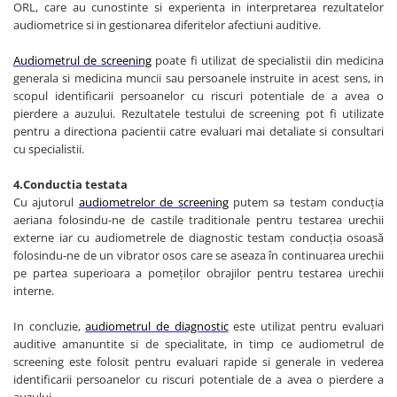
ORL, care au cunostinte si experienta in interpretarea rezultatelor
audiometrice si in gestionarea diferitelor afectiuni auditive.
Audiometrul de screening
poate fi utilizat de specialistii din medicina
generala si medicina muncii sau persoanele instruite in acest sens, in
scopul identificarii persoanelor cu riscuri potentiale de a avea o
pierdere a auzului. Rezultatele testului de screening pot fi utilizate
pentru a directiona pacientii catre evaluari mai detaliate si consultari
cu specialistii.
4.Conductia testata
Cu ajutorul
audiometrelor de screening
putem sa testam conducția
aeriana folosindu-ne de castile traditionale pentru testarea urechii
externe iar cu audiometrele de diagnostic testam conducția osoasă
folosindu-ne de un vibrator osos care se aseaza în continuarea urechii
pe partea superioara a pomeților obrajilor pentru testarea urechii
interne.
In concluzie,
audiometrul de diagnostic
este utilizat pentru evaluari
auditive amanuntite si de specialitate, in timp ce audiometrul de
screening este folosit pentru evaluari rapide si generale in vederea
identificarii persoanelor cu riscuri potentiale de a avea o pierdere a