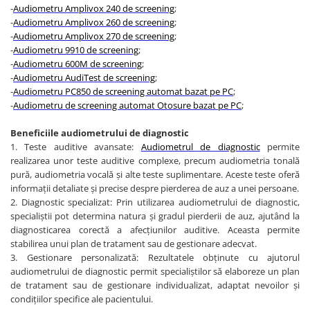
Injectomate si infuzomate
-
Audiometru Amplivox 240 de screening
;
-
Audiometru Amplivox 260 de screening
;
Lampi bactericide si Dispozitive de
-
Audiometru Amplivox 270 de screening
;
Dezinfectare
-
Audiometru 9910 de screening
;
Lampi de operatie si medicale
-
Audiometru 600M de screening
;
-
Audiometru AudiTest de screening
;
Laringoscoape
-
Audiometru PC850 de screening automat bazat pe PC
;
Lensmetre
-
Audiometru de screening automat Otosure bazat pe PC
;
Lentile de diagnostic
Beneficiile audiometrului de diagnostic
Lupe chirurgicale
1. Teste auditive avansate:
Audiometrul de diagnostic
permite
realizarea unor teste auditive complexe, precum audiometria tonală
Masini de sflefuit lentile
pură, audiometria vocală și alte teste suplimentare. Aceste teste oferă
Mese chirurgicale oftalmologice
informații detaliate și precise despre pierderea de auz a unei persoane.
2. Diagnostic specializat: Prin utilizarea audiometrului de diagnostic,
Mese operatii
specialiștii pot determina natura și gradul pierderii de auz, ajutând la
diagnosticarea corectă a afecțiunilor auditive. Aceasta permite
Monitoare fetale
stabilirea unui plan de tratament sau de gestionare adecvat.
Monitoare pacient
3. Gestionare personalizată: Rezultatele obținute cu ajutorul
audiometrului de diagnostic permit specialiștilor să elaboreze un plan
Negatoscoape
de tratament sau de gestionare individualizat, adaptat nevoilor și
Nazofaringoscoape
condițiilor specifice ale pacientului.