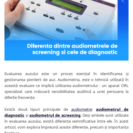
Audiometre
Paravane mobile
Echipamente medicale pentru ORL
Hartie pentru electrocardiografe
Autoclave
Paturi nou nascuti
Echipamente medicale pentru
Hartie spirometre/audiometre
Autokeratorefractometre
Paturi spital adulti
Medicina Muncii
Hartie videoprinter ecograf
Balon resuscitare
Scarite medicale
Echipamente medicale pentru
Indicatori de sterilizare
Pneumoftiziologie
Biometre
Scaune consultatii
Lame de bisturiu
Echipamente Medicale pentru Sali
Biomicroscoape
Stative perfuzii
de Operatie
Manusi examinare
Butelii oxigen medical
Suporti canapele
Echipament medical pentru
Masti medicale
Cantare
Targi
Medicina de Familie
Microperfuzoare
Colposcoape
Evaluarea auzului este un proces esențial în identificarea și
Echipament medical pentru
Piese spirometre
gestionarea pierderii de auz. Audiometria, este o tehnică utilizată în
Sterilizare
Combine oftalmologice
această evaluare ce implică utilizarea audiometrului - un aparat ORL
Pungi sterilizare
Echipament medical pentru
specializat care măsoară sensibilitatea auditivă a unei persoane la
Concentratoare de oxigen
Endocrinologie
diferite frecvențe.
Role pungi sterilizare
Defibrilatoare
Echipamente medicale pentru
Spatule lemn
Există două tipuri principale de
audiometre
:
audiometrul de
Dermatoscoape
Pediatrie
diagnostic
și
audiometrul de screening
. Deși ambele sunt utilizate
Speculi vaginali
Dopplere fetale
în evaluarea auzului, există diferențe semnificative între ele. În acest
Trusa mica chirurgie
articol, vom explora împreună aceste diferențe, precum și importanța
Dopplere vasculare