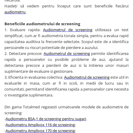
fiecăruia.
Truse perfuzie
Echipamente de urgenta
Haideți să vedem pentru început care sunt beneficiile fiecărui
audiometru
.
Ecografe
Electrocardiografe
Beneficiile audiometrului de screening
1. Evaluare rapida:
Audiometrul de screening
utilizeaza un test
Electrocautere
simplificat, cum ar fi audiometria tonala simpla, pentru a evalua rapid
capacitatea auditiva la frecvente selectate. Scopul este de a identifica
Unit ORL
persoanele cu riscuri potentiale de pierdere a auzului.
Electroencefalografe
2. Detectare precoce:
Audiometrul de screening
permite identificarea
rapida a persoanelor cu posibile probleme de auz, ajutand la
Endoscoape
detectarea precoce a pierderii de auz si la initierea unor masuri
Exoftalmometre
suplimentare de evaluare si gestionare.
3. Eficienta in evaluarea colectiva:
Audiometrul de screening
este util in
Foroptere
evaluarile in masa, cum ar fi in scoli, in medii de lucru sau in
Freze AlgerBrush II
comunitati, permitand identificarea rapida a persoanelor care necesita
o investigatie suplimentara.
Fundus Camera
Glucometre
Din gama Totalmed regasesti urmatoarele modele de audiometre de
screening:
Holtere
-
Audiometru BSA-1 de screening pentru sugari
;
Incubatoare
-
Audiometru Amplivox 116 de screening
;
-
Audiometru Amplivox 170 de screening
;