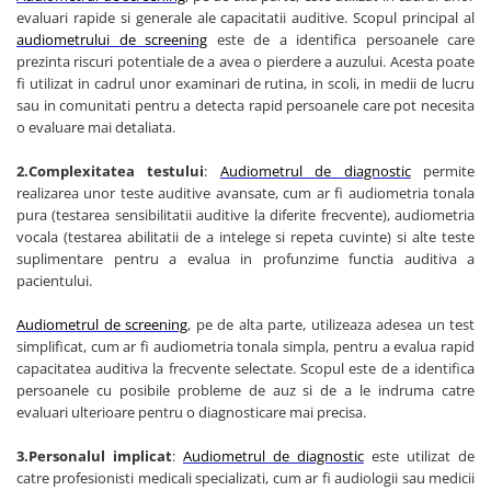
Truse prim ajutor
evaluari rapide si generale ale capacitatii auditive. Scopul principal al
Vizioteste
audiometrului de screening
este de a identifica persoanele care
prezinta riscuri potentiale de a avea o pierdere a auzului. Acesta poate
VET
fi utilizat in cadrul unor examinari de rutina, in scoli, in medii de lucru
sau in comunitati pentru a detecta rapid persoanele care pot necesita
o evaluare mai detaliata.
2.Complexitatea testului
:
Audiometrul de diagnostic
permite
realizarea unor teste auditive avansate, cum ar fi audiometria tonala
pura (testarea sensibilitatii auditive la diferite frecvente), audiometria
vocala (testarea abilitatii de a intelege si repeta cuvinte) si alte teste
suplimentare pentru a evalua in profunzime functia auditiva a
pacientului.
Audiometrul de screening
, pe de alta parte, utilizeaza adesea un test
simplificat, cum ar fi audiometria tonala simpla, pentru a evalua rapid
capacitatea auditiva la frecvente selectate. Scopul este de a identifica
persoanele cu posibile probleme de auz si de a le indruma catre
evaluari ulterioare pentru o diagnosticare mai precisa.
3.Personalul implicat
:
Audiometrul de diagnostic
este utilizat de
catre profesionisti medicali specializati, cum ar fi audiologii sau medicii