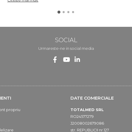
Citeste mai mult
SOCIAL
Urmareste-ne in social media
IENTI
DATE COMERCIALE
ont propriu
TOTALMED SRL
RO24577279
J2008002679086
elizare
str. REPUBLICII nr.127