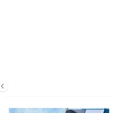
Injectomate si infuzomate
Lampi bactericide si Dispozitive
de Dezinfectare
Lampi de operatie si medicale
Laringoscoape
Lensmetre
Lentile de diagnostic
Lupe chirurgicale
Masini de sflefuit lentile
Mese chirurgicale
oftalmologice
Mese operatii
Monitoare fetale
Monitoare pacient
Negatoscoape
Nazofaringoscoape