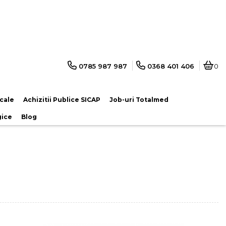
0785 987 987
0368 401 406
0
cale
Achizitii Publice SICAP
Job-uri Totalmed
gice
Blog