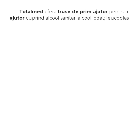
Echipamente de urgenta
Truse perfuzie
Totalmed
ofera
truse de prim ajutor
pentru d
Ecografe
ajutor
cuprind alcool sanitar; alcool iodat; leucopla
Electrocardiografe
Electrocautere
Unit ORL
Electroencefalografe
Endoscoape
Exoftalmometre
Foroptere
Freze AlgerBrush II
Fundus Camera
Glucometre
Holtere
Incubatoare