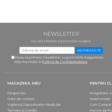
Truse prim ajutor
Vizioteste
VET
NEWSLETTER
Nu rata ofertele si promotiile noastre
Vreau sa primesc newsletter cu promotiile magazinului.
Afla mai multe in
Politica de Confidentialitate
MAGAZINUL MEU
PENTRU CL
Despre Noi
Inregistrare c
Date de contact
Testimoniale
Vigilenta Dispozitivelor Medicale
Cum Cumpar
Termeni si Conditii
Puncte de Fid