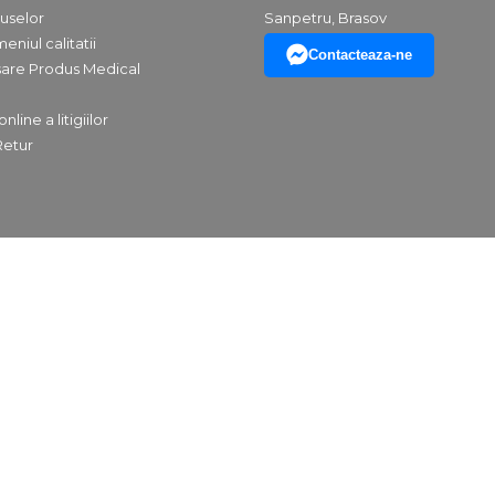
uselor
Sanpetru, Brasov
eniul calitatii
Contacteaza-ne
isare Produs Medical
line a litigiilor
Retur