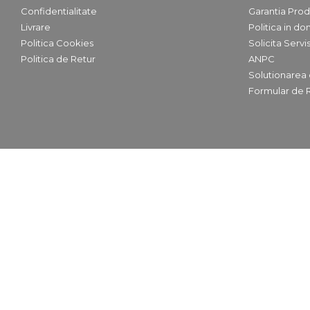
Confidentialitate
Garantia Prod
Livrare
Politica in dom
Politica Cookies
Solicita Serv
Politica de Retur
ANPC
Solutionarea on
Formular de 