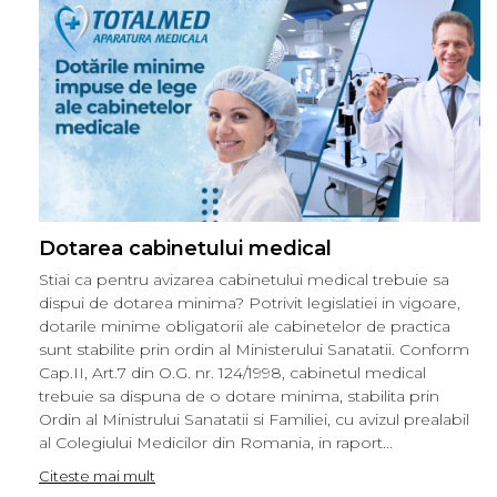
OCT - Tomografe in coerenta
optica
Oftalmoscoape
Optotipuri, teste de vedere si
proiectoare de teste
Otoscoape
Perimetre
Dotarea cabinetului medical
Pulsoximetre
Stiai ca pentru avizarea cabinetului medical trebuie sa
Sinoptofoare
dispui de dotarea minima? Potrivit legislatiei in vigoare,
Spirometre
dotarile minime obligatorii ale cabinetelor de practica
sunt stabilite prin ordin al Ministerului Sanatatii. Conform
Tensiometre si stetoscoape
Cap.II, Art.7 din O.G. nr. 124/1998, cabinetul medical
Termometre
trebuie sa dispuna de o dotare minima, stabilita prin
Ordin al Ministrului Sanatatii si Familiei, cu avizul prealabil
Teste Cromatice
al Colegiului Medicilor din Romania, in raport...
Tonometre
Citeste mai mult
Truse de lentile si rame probe