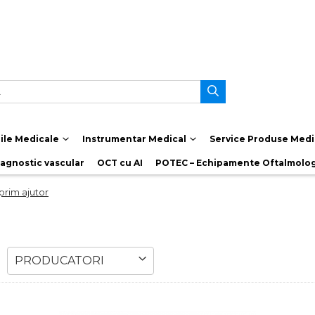
le Medicale
Instrumentar Medical
Service Produse Medi
iagnostic vascular
OCT cu AI
POTEC – Echipamente Oftalmolo
prim ajutor
PRODUCATORI